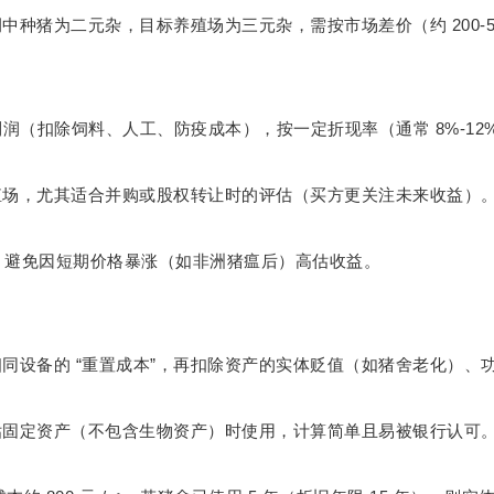
200-
例中种猪为二元杂，目标养殖场为三元杂，需按市场差价（约
8%-12
利润（扣除饲料、人工、防疫成本），按一定折现率（通常
殖场，尤其适合并购或股权转让时的评估（买方更关注未来收益）
，避免因短期价格暴涨（如非洲猪瘟后）高估收益。
“
”
相同设备的
重置成本
，再扣除资产的实体贬值（如猪舍老化）、
估固定资产（不包含生物资产）时使用，计算简单且易被银行认可