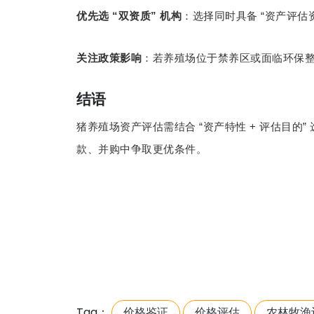
“
”
“
优先选
双资质
机构
：选择同时具备
资产评估
关注政策影响
：若养殖场位于禁养区或面临环保
结语
“
+
”
猪养殖场资产评估需结合
资产特性
评估目的
款、并购中争取更优条件。
Tag：
价格鉴证
价格评估
农林牧渔