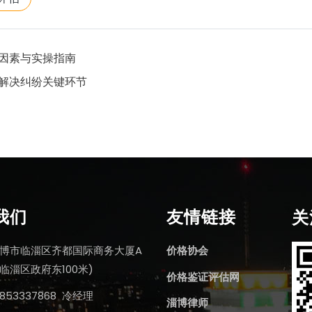
因素与实操指南
解决纠纷关键环节
我们
友情链接
关
博市临淄区齐都国际商务大厦A
价格协会
临淄区政府东100米)
价格鉴证评估网
853337868 冷经理
淄博律师