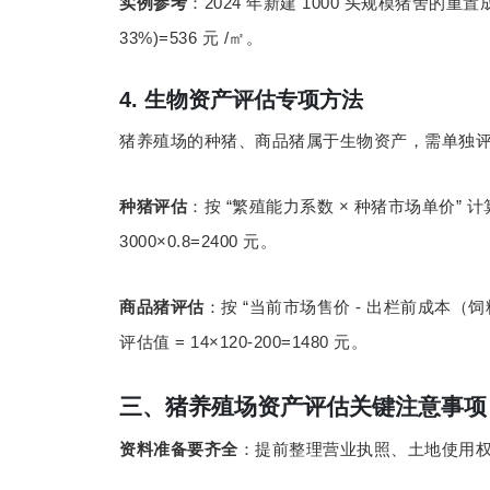
2024
1000
实例参考
：
年新建
头规模猪舍的重置
33%)=536
/
元
㎡。
4.
生物资产评估专项方法
猪养殖场的种猪、商品猪属于生物资产，需单独
“
×
”
种猪评估
：按
繁殖能力系数
种猪市场单价
计
3000×0.8=2400
元。
“
-
商品猪评估
：按
当前市场售价
出栏前成本（饲
= 14×120-200=1480
评估值
元。
三、猪养殖场资产评估关键注意事项
资料准备要齐全
：提前整理营业执照、土地使用