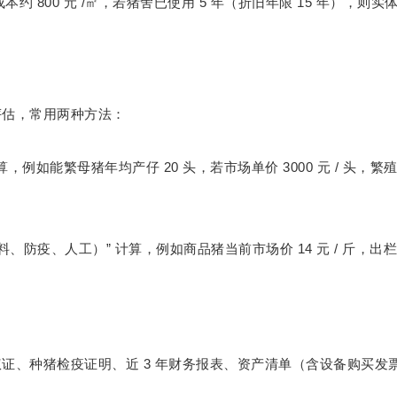
800
/
5
15
成本约
元
㎡，若猪舍已使用
年（折旧年限
年），则实
评估，常用两种方法：
20
3000
/
算，例如能繁母猪年均产仔
头，若市场单价
元
头，繁
”
14
/
料、防疫、人工）
计算，例如商品猪当前市场价
元
斤，出
3
权证、种猪检疫证明、近
年财务报表、资产清单（含设备购买发