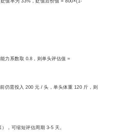
33%
= 800×(1-
体贬值率为
，贬值后价值
0.8
=
殖能力系数取
，则单头评估值
200
/
120
栏前仍需投入
元
头，单头体重
斤，则
3-5
票），可缩短评估周期
天。